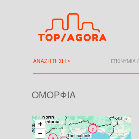
Π
α
ρ
ά
κ
α
μ
ψ
η
π
ρ
ο
ΟΜΟΡΦΙΆ
ς
τ
ο
κ
+
υ
7
−
ρ
9