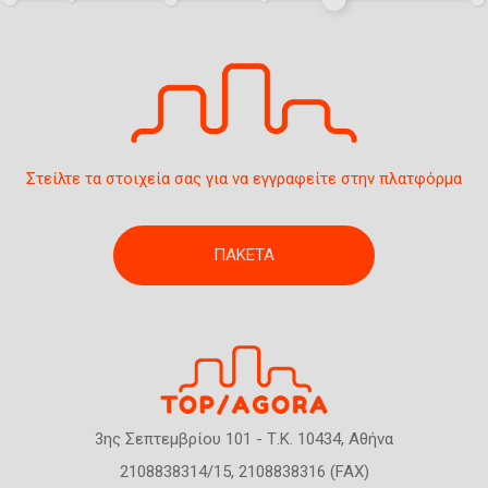
η
ς
Στείλτε τα στοιχεία σας για να εγγραφείτε στην πλατφόρμα
ΠΑΚΕΤΑ
3ης Σεπτεμβρίου 101 - Τ.Κ. 10434, Αθήνα
2108838314/15, 2108838316 (FAX)