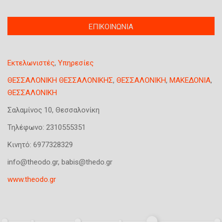
T
ΕΠΙΚΟΙΝΩΝΙΑ
(
a
ε
b
ν
s
Εκτελωνιστές
,
Υπηρεσίες
ε
g
ρ
r
ΘΕΣΣΑΛΟΝΙΚΗ ΘΕΣΣΑΛΟΝΙΚΗΣ
,
ΘΕΣΣΑΛΟΝΙΚΗ
,
ΜΑΚΕΔΟΝΙΑ
,
o
γ
ΘΕΣΣΑΛΟΝΙΚΗ
u
ή
Σαλαμίνος 10, Θεσσαλονίκη
p
κ
κ
α
Τηλέφωνο:
2310555351
α
ρ
Κινητό:
6977328329
τ
τ
α
info@theodo.gr, babis@thedo.gr
έ
χ
λ
ώ
www.theodo.gr
α
ρ
)
η
σ