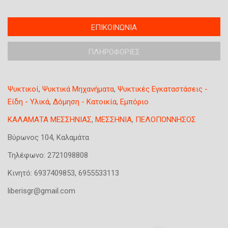
T
ΕΠΙΚΟΙΝΩΝΙΑ
(
a
ε
b
ΠΛΗΡΟΦΟΡΙΕΣ
ν
s
ε
g
ρ
r
Ψυκτικοί
,
Ψυκτικά Μηχανήματα
,
Ψυκτικές Εγκαταστάσεις -
o
γ
Είδη - Υλικά
,
Δόμηση - Κατοικία
,
Εμπόριο
u
ή
p
κ
ΚΑΛΑΜΑΤΑ ΜΕΣΣΗΝΙΑΣ
,
ΜΕΣΣΗΝΙΑ
,
ΠΕΛΟΠΟΝΝΗΣΟΣ
κ
α
α
Βύρωνος 104, Καλαμάτα
ρ
τ
τ
Τηλέφωνο:
2721098808
α
έ
χ
Κινητό:
6937409853, 6955533113
λ
ώ
liberisgr@gmail.com
α
ρ
)
η
σ