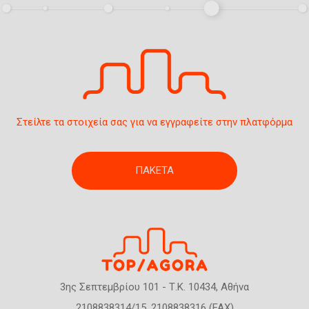
η
ς
Στείλτε τα στοιχεία σας για να εγγραφείτε στην πλατφόρμα
ΠΑΚΕΤΑ
3ης Σεπτεμβρίου 101 - Τ.Κ. 10434, Αθήνα
2108838314/15, 2108838316 (FAX)