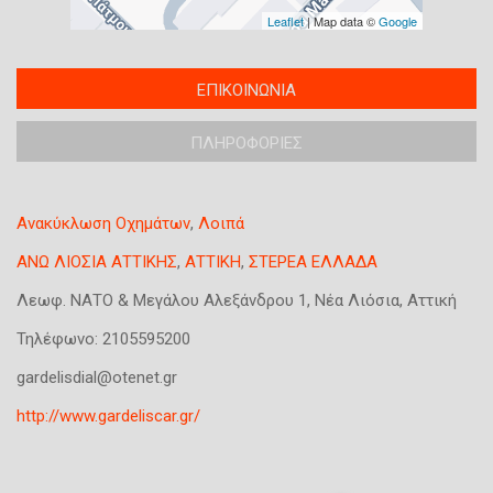
Leaflet
| Map data ©
Google
T
ΕΠΙΚΟΙΝΩΝΙΑ
(
a
ε
b
ΠΛΗΡΟΦΟΡΙΕΣ
ν
s
ε
g
ρ
r
Ανακύκλωση Οχημάτων
,
Λοιπά
o
γ
u
ή
ΑΝΩ ΛΙΟΣΙΑ ΑΤΤΙΚΗΣ
,
ΑΤΤΙΚΗ
,
ΣΤΕΡΕΑ ΕΛΛΑΔΑ
p
κ
Λεωφ. ΝΑΤΟ & Μεγάλου Αλεξάνδρου 1, Νέα Λιόσια, Αττική
κ
α
α
ρ
Τηλέφωνο:
2105595200
τ
τ
gardelisdial@otenet.gr
α
έ
χ
http://www.gardeliscar.gr/
λ
ώ
α
ρ
)
η