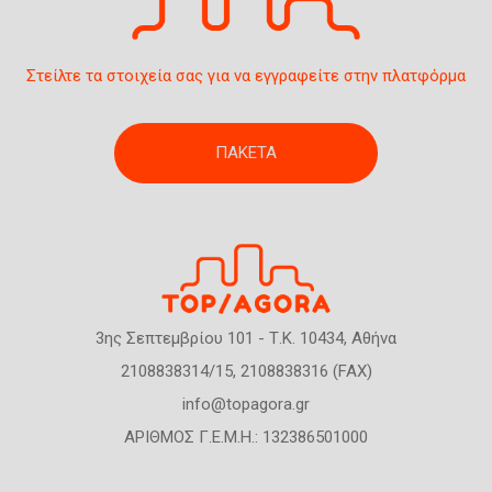
η
ς
Στείλτε τα στοιχεία σας για να εγγραφείτε στην πλατφόρμα
ΠΑΚΕΤΑ
3ης Σεπτεμβρίου 101 - Τ.Κ. 10434, Αθήνα
2108838314/15, 2108838316 (FAX)
info@topagora.gr
ΑΡΙΘΜΟΣ Γ.Ε.Μ.Η.: 132386501000