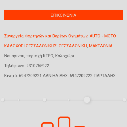
T
ΕΠΙΚΟΙΝΩΝΙΑ
(
a
ε
b
ν
s
Συνεργεία Φορτηγών και Βαρέων Οχημάτων
,
AUTO - MOTO
ε
g
ρ
r
ΚΑΛΟΧΩΡΙ ΘΕΣΣΑΛΟΝΙΚΗΣ
,
ΘΕΣΣΑΛΟΝΙΚΗ
,
ΜΑΚΕΔΟΝΙΑ
o
γ
Ναυαρίνου, περιοχή ΚΤΕΟ, Καλοχώρι
u
ή
p
κ
Τηλέφωνο:
2310755922
κ
α
Κινητό:
6947209221 ΔΑΝΙΗΛΙΔΗΣ, 6947209222 ΠΑΡΤΑΛΗΣ
α
ρ
τ
τ
α
έ
χ
λ
ώ
α
ρ
)
η
σ