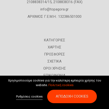
2108838314/15, 2108838316 (FAX)
info@topagora.gr
ΑΡΙΘΜΟΣ Γ.Ε.Μ.Η.: 132386501000
ΚΑΤΗΓΟΡΙΕΣ
ΧΑΡΤΗΣ
ΠΡΟΣΦΟΡΕΣ
ΣΧΕΤΙΚΑ
ΟΡΟΙ ΧΡΗΣΗΣ
ΕΠΙΚΟΙΝΩΝΙΑ
Χρησιμοποιούμε cookies για την καλύτερη εμπειρία χρήσης του
ΣΥΝΔΕΣΗ
website.
Πολιτική cookies
ΑΠΟΔΟΧΉ COOKIES
Ρυθμίσεις cookies
All rights reserved © 2026
K & M ADVERTISING