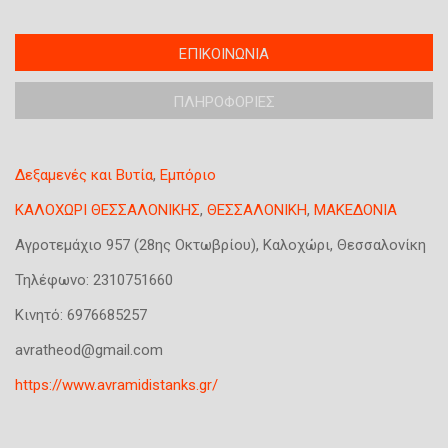
T
ΕΠΙΚΟΙΝΩΝΙΑ
(
a
ε
b
ΠΛΗΡΟΦΟΡΙΕΣ
ν
s
ε
g
ρ
r
Δεξαμενές και Βυτία
,
Εμπόριο
o
γ
u
ή
ΚΑΛΟΧΩΡΙ ΘΕΣΣΑΛΟΝΙΚΗΣ
,
ΘΕΣΣΑΛΟΝΙΚΗ
,
ΜΑΚΕΔΟΝΙΑ
p
κ
Αγροτεμάχιο 957 (28ης Οκτωβρίου), Καλοχώρι, Θεσσαλονίκη
κ
α
α
ρ
Τηλέφωνο:
2310751660
τ
τ
Κινητό:
6976685257
α
έ
χ
avratheod@gmail.com
λ
ώ
α
ρ
https://www.avramidistanks.gr/
)
η
σ