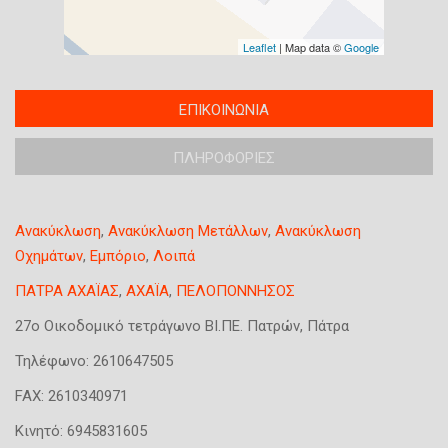
Leaflet
| Map data ©
Google
T
ΕΠΙΚΟΙΝΩΝΙΑ
(
a
ε
b
ΠΛΗΡΟΦΟΡΙΕΣ
ν
s
ε
g
ρ
r
Ανακύκλωση
,
Ανακύκλωση Μετάλλων
,
Ανακύκλωση
o
γ
Οχημάτων
,
Εμπόριο
,
Λοιπά
u
ή
p
κ
ΠΑΤΡΑ ΑΧΑΪΑΣ
,
ΑΧΑΪΑ
,
ΠΕΛΟΠΟΝΝΗΣΟΣ
κ
α
α
27ο Οικοδομικό τετράγωνο ΒΙ.ΠΕ. Πατρών, Πάτρα
ρ
τ
τ
Τηλέφωνο:
2610647505
α
έ
χ
FAX:
2610340971
λ
ώ
Κινητό:
6945831605
α
ρ