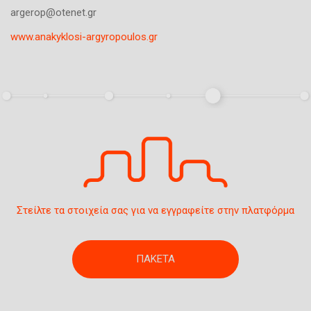
)
η
argerop@otenet.gr
σ
www.anakyklosi-argyropoulos.gr
η
ς
Στείλτε τα στοιχεία σας για να εγγραφείτε στην πλατφόρμα
ΠΑΚΕΤΑ