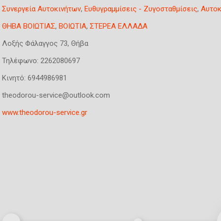
s
Συνεργεία Αυτοκινήτων
,
Ευθυγραμμίσεις - Ζυγοσταθμίσεις
,
Αυτοκ
ε
g
ρ
r
ΘΗΒΑ ΒΟΙΩΤΙΑΣ
,
ΒΟΙΩΤΙΑ
,
ΣΤΕΡΕΑ ΕΛΛΑΔΑ
o
γ
Λοξής Φάλαγγος 73, Θήβα
u
ή
p
κ
Τηλέφωνο:
2262080697
κ
α
Κινητό:
6944986981
α
ρ
τ
theodorou-service@outlook.com
τ
α
έ
www.theodorou-service.gr
χ
λ
ώ
α
ρ
)
η
σ
η
ς