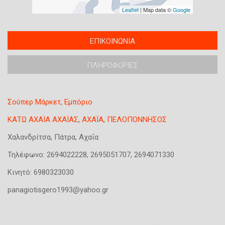
Leaflet
| Map data ©
Google
T
ΕΠΙΚΟΙΝΩΝΙΑ
(
a
ε
b
ΠΛΗΡΟΦΟΡΙΕΣ
ν
s
ε
g
ρ
r
Σούπερ Μάρκετ
,
Εμπόριο
o
γ
u
ή
ΚΑΤΩ ΑΧΑΪΑ ΑΧΑΪΑΣ
,
ΑΧΑΪΑ
,
ΠΕΛΟΠΟΝΝΗΣΟΣ
p
κ
Χαλανδρίτσα, Πάτρα, Αχαΐα
κ
α
α
ρ
Τηλέφωνο:
2694022228, 2695051707, 2694071330
τ
τ
Κινητό:
6980323030
α
έ
χ
panagiotisgero1993@yahoo.gr
λ
ώ
α
ρ
)
η