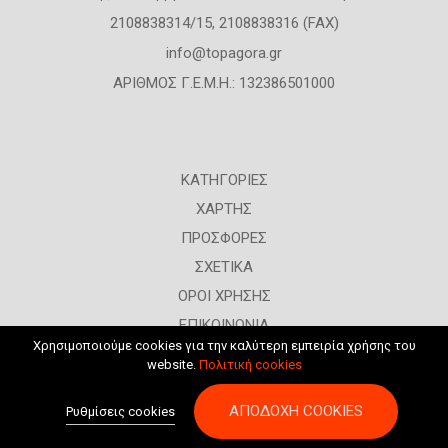
2108838314/15, 2108838316 (FAX)
info@topagora.gr
ΑΡΙΘΜΟΣ Γ.Ε.Μ.Η.: 132386501000
ΚΑΤΗΓΟΡΙΕΣ
ΧΑΡΤΗΣ
ΠΡΟΣΦΟΡΕΣ
ΣΧΕΤΙΚΑ
ΟΡΟΙ ΧΡΗΣΗΣ
ΕΠΙΚΟΙΝΩΝΙΑ
Χρησιμοποιούμε cookies για την καλύτερη εμπειρία χρήσης του
ΣΥΝΔΕΣΗ
website.
Πολιτική cookies
ΑΠΟΔΟΧΉ COOKIES
Ρυθμίσεις cookies
All rights reserved © 2026
K & M ADVERTISING