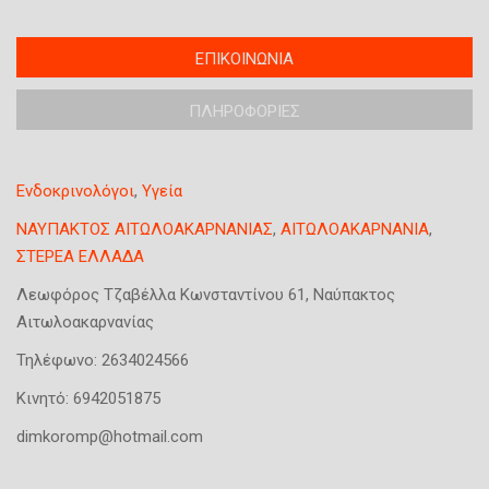
T
ΕΠΙΚΟΙΝΩΝΙΑ
(
a
ε
b
ΠΛΗΡΟΦΟΡΙΕΣ
ν
s
ε
g
ρ
r
Ενδοκρινολόγοι
,
Υγεία
o
γ
u
ή
ΝΑΥΠΑΚΤΟΣ ΑΙΤΩΛΟΑΚΑΡΝΑΝΙΑΣ
,
ΑΙΤΩΛΟΑΚΑΡΝΑΝΙΑ
,
p
κ
ΣΤΕΡΕΑ ΕΛΛΑΔΑ
κ
α
α
Λεωφόρος Τζαβέλλα Κωνσταντίνου 61, Ναύπακτος
ρ
τ
Αιτωλοακαρνανίας
τ
α
έ
Τηλέφωνο:
2634024566
χ
λ
ώ
Κινητό:
6942051875
α
ρ
dimkoromp@hotmail.com
)
η
σ